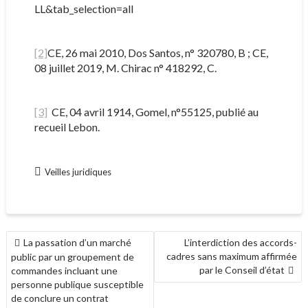
LL&tab_selection=all
[2]
CE, 26 mai 2010, Dos Santos, n° 320780, B ; CE,
08 juillet 2019, M. Chirac n° 418292, C.
[3]
CE, 04 avril 1914, Gomel, n°55125, publié au
recueil Lebon.
Veilles juridiques
NAVIGATION
La passation d’un marché
L’interdiction des accords-
DE
cadres sans maximum affirmée
public par un groupement de
L’ARTICLE
par le Conseil d’état
commandes incluant une
personne publique susceptible
de conclure un contrat