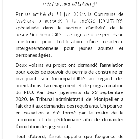
ORIENTATIONS
Inédit au recueil Lebon
[1]
D’AMÉNAGEMENT ET DE
Par un arrêté du 14 juin 2019, la Commune de
PROGRAMMATION D’UN PLAN
Lavérune a accordé à la société KALITHYS,
spécialisée dans le secteur d’activité de la
LOCAL D’URBANISME (PLU).
promotion immobilière de logement, un permis de
construire pour l’édification d’une résidence
intergénérationnelle pour jeunes adultes et
personnes âgées.
Deux voisins au projet ont demandé l’annulation
pour excès de pouvoir du permis de construire en
invoquant son incompatibilité au regard des
orientations d’aménagement et de programmation
du PLU. Par deux jugements du 23 septembre
2020, le Tribunal administratif de Montpellier a
fait droit aux demandes des requérants. Un pourvoi
en cassation a été formé par le maire de la
commune et du pétitionnaire afin de demander
l’annulation des jugements.
Tout d’abord, l’arrêt rappelle que l’exigence de