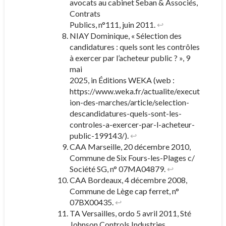
avocats au cabinet Seban & Associés,
Contrats
Publics, n°111, juin 2011.
↩︎
NIAY Dominique, « Sélection des
candidatures : quels sont les contrôles
à exercer par l’acheteur public ? », 9
mai
2025, in Éditions WEKA (web :
https://www.weka.fr/actualite/execut
ion-des-marches/article/selection-
descandidatures-quels-sont-les-
controles-a-exercer-par-l-acheteur-
public-199143/).
↩︎
CAA Marseille, 20 décembre 2010,
Commune de Six Fours-les-Plages c/
Société SG, n° 07MA04879.
↩︎
CAA Bordeaux, 4 décembre 2008,
Commune de Lège cap ferret, n°
07BX00435.
↩︎
TA Versailles, ordo 5 avril 2011, Sté
Johnson Controls Industries,