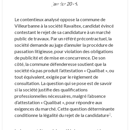
QUALIFICATION
janvier 2026.
PROFESSIONNELLE.
Le contentieux analysé oppose la commune de
Villeurbanne à la société Ravaltex, candidat évincé
contestant le rejet de sa candidature à un marché
public de travaux. Par un référé précontractuel, la
société demande au juge d’annuler la procédure de
passation litigieuse, pour violation des obligations
de publicité et de mise en concurrence. De son
côté, la commune défenderesse soutient que la
société n’a pas produit l’attestation « Qualibat », ou
tout équivalent, exigée par le règlement de
consultation. La question qui se pose est de savoir
si la société justifie des qualifications
professionnelles nécessaires, malgré l’absence
d’attestation « Qualibat », pour répondre aux
exigences du marché. Cette question déterminante
0
conditionne la légalité du rejet de la candidature
.