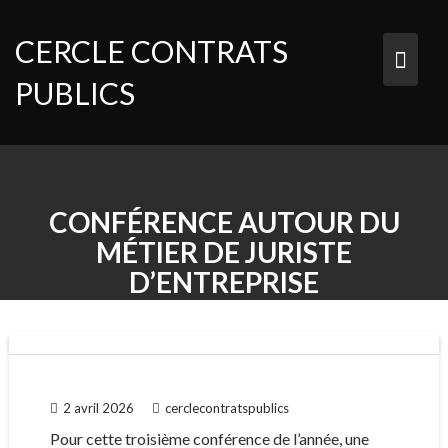
Skip
to
CERCLE CONTRATS
content
PUBLICS
CONFÉRENCE AUTOUR DU
MÉTIER DE JURISTE
D’ENTREPRISE
2 avril 2026
cerclecontratspublics
Pour cette troisième conférence de l’année, une