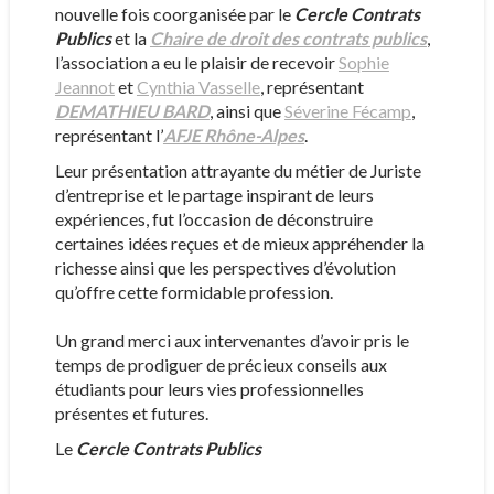
nouvelle fois coorganisée par le
Cercle Contrats
Publics
et la
Chaire de droit des contrats publics
,
l’association a eu le plaisir de recevoir
Sophie
Jeannot
et
Cynthia Vasselle
, représentant
DEMATHIEU BARD
, ainsi que
Séverine Fécamp
,
représentant l’
AFJE Rhône-Alpes
.
Leur présentation attrayante du métier de Juriste
d’entreprise et le partage inspirant de leurs
expériences, fut l’occasion de déconstruire
certaines idées reçues et de mieux appréhender la
richesse ainsi que les perspectives d’évolution
qu’offre cette formidable profession.
Un grand merci aux intervenantes d’avoir pris le
temps de prodiguer de précieux conseils aux
étudiants pour leurs vies professionnelles
présentes et futures.
Le
Cercle Contrats Publics