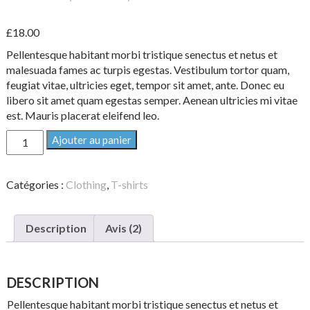
Noté
2
5.00
sur
5 basé sur
£
18.00
notations
client
Pellentesque habitant morbi tristique senectus et netus et
malesuada fames ac turpis egestas. Vestibulum tortor quam,
feugiat vitae, ultricies eget, tempor sit amet, ante. Donec eu
libero sit amet quam egestas semper. Aenean ultricies mi vitae
est. Mauris placerat eleifend leo.
quantité
Ajouter au panier
de
Happy
Ninja
Catégories :
Clothing
,
T-shirts
Description
Avis (2)
DESCRIPTION
Pellentesque habitant morbi tristique senectus et netus et