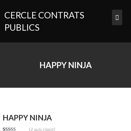
Skip
to
CERCLE CONTRATS
content
PUBLICS
HAPPY NINJA
HAPPY NINJA
(
2
avis client)